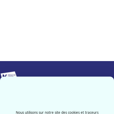
Implanté sur 25 000 m², Mégacité Amiens constitue le pôle
événementiel majeur de notre région.
Contactez-nous
03 22 66 33 33
Nous utilisons sur notre site des cookies et traceurs