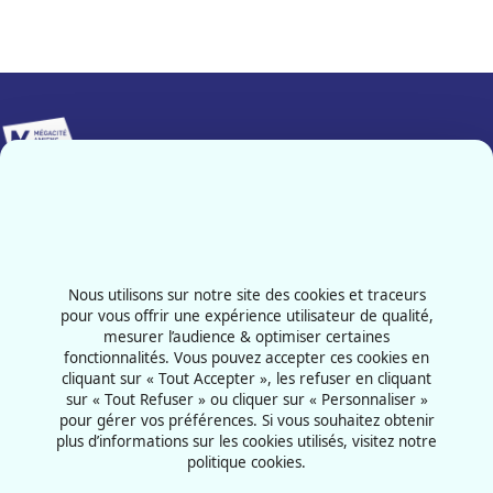
Implanté sur 25 000 m², Mégacité Amiens constitue le pôle
événementiel majeur de notre région.
Contactez-nous
03 22 66 33 33
Nous utilisons sur notre site des cookies et traceurs
101 Avenue de l'Hippodrome
pour vous offrir une expérience utilisateur de qualité,
mesurer l’audience & optimiser certaines
80011 - Amiens
fonctionnalités. Vous pouvez accepter ces cookies en
France
cliquant sur « Tout Accepter », les refuser en cliquant
sur « Tout Refuser » ou cliquer sur « Personnaliser »
pour gérer vos préférences. Si vous souhaitez obtenir
plus d’informations sur les cookies utilisés, visitez notre
politique cookies.
CGU