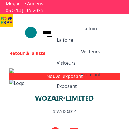
Aller au contenu principal
Panneau de gestion des cookies
Mégacité Amiens
05 > 14 JUIN 2026
La foire
La foire
Visiteurs
Retour à la liste
La foire
Visiteurs
1926-2026 : 100 ans
Ses univers
Exposant
Nouvel exposant
Visiteurs
Partenaires et labels
Exposant
Animations et temps forts
WOZAIR LIMITED
Infos pratiques
Presse
Exposant
Appuyez sur Entrée pour ouvrir le l
Exposition 100 ans
STAND 6D14
Pourquoi exposer ?
Devenir exposant