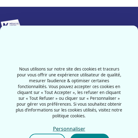
Implanté sur 25 000 m², Mégacité Amiens constitue le pôle
événementiel majeur de notre région.
Contactez-nous
03 22 66 33 33
Nous utilisons sur notre site des cookies et traceurs
101 Avenue de l'Hippodrome
pour vous offrir une expérience utilisateur de qualité,
mesurer l’audience & optimiser certaines
80011 - Amiens
fonctionnalités. Vous pouvez accepter ces cookies en
France
cliquant sur « Tout Accepter », les refuser en cliquant
sur « Tout Refuser » ou cliquer sur « Personnaliser »
pour gérer vos préférences. Si vous souhaitez obtenir
plus d’informations sur les cookies utilisés, visitez notre
politique cookies.
CGU
Mentions légales
Personnaliser
Politique cookies