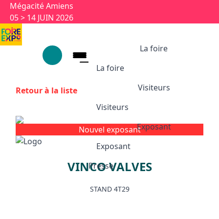
Aller au contenu principal
Panneau de gestion des cookies
Mégacité Amiens
05 > 14 JUIN 2026
La foire
La foire
Visiteurs
Retour à la liste
La foire
Visiteurs
1926-2026 : 100 ans
Ses univers
Exposant
Nouvel exposant
Visiteurs
Partenaires et labels
Exposant
Animations et temps forts
VINCO VALVES
Infos pratiques
Presse
Exposant
Appuyez sur Entrée pour ouvrir le l
Exposition 100 ans
STAND 4T29
Pourquoi exposer ?
Devenir exposant