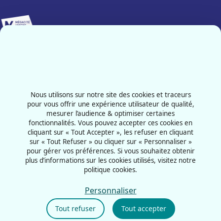
Implanté sur 25 000 m², Mégacité Amiens constitue le pôle
événementiel majeur de notre région.
Contactez-nous
03 22 66 33 33
Nous utilisons sur notre site des cookies et traceurs
101 Avenue de l'Hippodrome
pour vous offrir une expérience utilisateur de qualité,
mesurer l’audience & optimiser certaines
80011 - Amiens
fonctionnalités. Vous pouvez accepter ces cookies en
France
cliquant sur « Tout Accepter », les refuser en cliquant
sur « Tout Refuser » ou cliquer sur « Personnaliser »
pour gérer vos préférences. Si vous souhaitez obtenir
plus d’informations sur les cookies utilisés, visitez notre
politique cookies.
CGU
Mentions légales
Personnaliser
Politique cookies
Tout refuser
Tout accepter
Politique de confidentialité