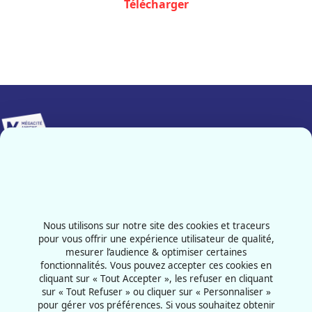
Télécharger
Implanté sur 25 000 m², Mégacité Amiens constitue le pôle
événementiel majeur de notre région.
Contactez-nous
03 22 66 33 33
Nous utilisons sur notre site des cookies et traceurs
101 Avenue de l'Hippodrome
pour vous offrir une expérience utilisateur de qualité,
mesurer l’audience & optimiser certaines
80011 - Amiens
fonctionnalités. Vous pouvez accepter ces cookies en
France
cliquant sur « Tout Accepter », les refuser en cliquant
sur « Tout Refuser » ou cliquer sur « Personnaliser »
pour gérer vos préférences. Si vous souhaitez obtenir