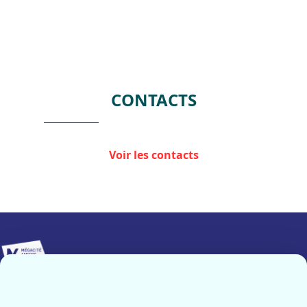
CONTACTS
Voir les contacts
Implanté sur 25 000 m², Mégacité Amiens constitue le pôle
événementiel majeur de notre région.