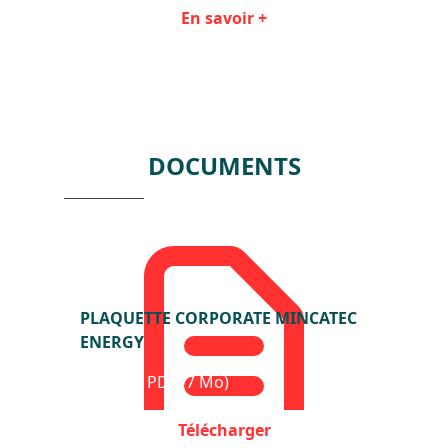
En savoir +
Item
1
of
2
DOCUMENTS
PLAQUETTE CORPORATE MINCATEC
ENERGY
Format : PDF (7 Mo)
Télécharger