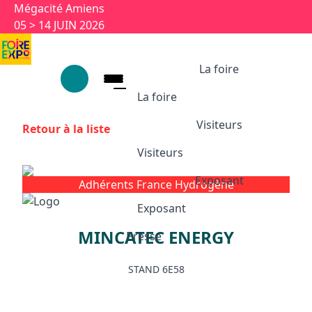
Aller au contenu principal
Panneau de gestion des cookies
Mégacité Amiens
05 > 14 JUIN 2026
La foire
La foire
Visiteurs
Retour à la liste
La foire
Visiteurs
1926-2026 : 100 ans
Ses univers
Exposant
Adhérents France Hydrogène
Visiteurs
Partenaires et labels
Exposant
Animations et temps forts
MINCATEC ENERGY
Infos pratiques
Presse
Exposant
Appuyez sur Entrée pour ouvrir le l
Exposition 100 ans
STAND 6E58
Pourquoi exposer ?
Devenir exposant