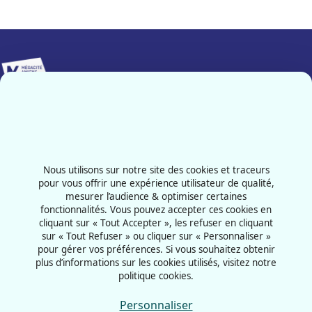
Implanté sur 25 000 m², Mégacité Amiens constitue le pôle
événementiel majeur de notre région.
Contactez-nous
03 22 66 33 33
Nous utilisons sur notre site des cookies et traceurs
101 Avenue de l'Hippodrome
pour vous offrir une expérience utilisateur de qualité,
mesurer l’audience & optimiser certaines
80011 - Amiens
fonctionnalités. Vous pouvez accepter ces cookies en
France
cliquant sur « Tout Accepter », les refuser en cliquant
sur « Tout Refuser » ou cliquer sur « Personnaliser »
pour gérer vos préférences. Si vous souhaitez obtenir
plus d’informations sur les cookies utilisés, visitez notre
politique cookies.
CGU
Mentions légales
Personnaliser