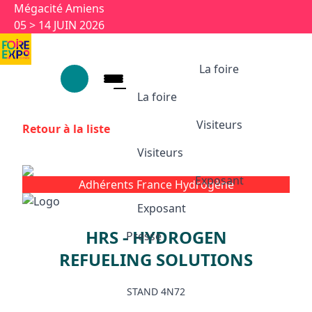
Aller au contenu principal
Panneau de gestion des cookies
Mégacité Amiens
05 > 14 JUIN 2026
La foire
La foire
Visiteurs
Retour à la liste
La foire
Visiteurs
1926-2026 : 100 ans
Ses univers
Exposant
Adhérents France Hydrogène
Visiteurs
Partenaires et labels
Exposant
Animations et temps forts
HRS - HYDROGEN
Infos pratiques
Presse
Exposant
Appuyez sur Entrée pour ouvrir le l
Exposition 100 ans
REFUELING SOLUTIONS
Pourquoi exposer ?
Devenir exposant
STAND 4N72