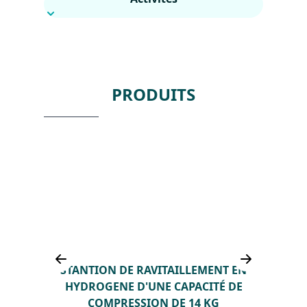
PRODUITS
T EN
STANTION DE RAVITAILLEMENT EN
STA
ITE -
HYDROGENE D'UNE CAPACITÉ DE
HYDR
NNE
COMPRESSION DE 14 KG
40