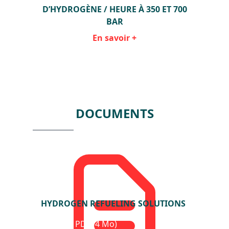
 700
D’HYDROGÈNE / HEURE À 350 ET 700
D’H
BAR
En savoir +
Item
1
of
2
DOCUMENTS
HYDROGEN REFUELING SOLUTIONS
Format : PDF (4 Mo)