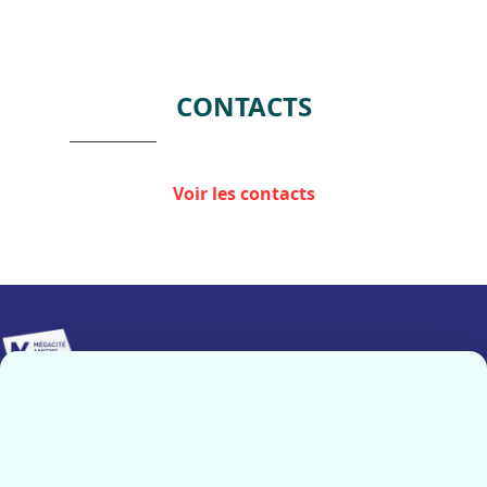
CONTACTS
Voir les contacts
Implanté sur 25 000 m², Mégacité Amiens constitue le pôle
événementiel majeur de notre région.
Contactez-nous