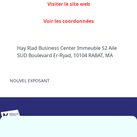
Visiter le site web
Facebook
Instagram
Voir les coordonnées
Hay Riad Business Center Immeuble S2 Aile
SUD Boulevard Er-Ryad, 10104 RABAT, MA
NOUVEL EXPOSANT
Implanté sur 25 000 m², Mégacité Amiens constitue le pôle
événementiel majeur de notre région.