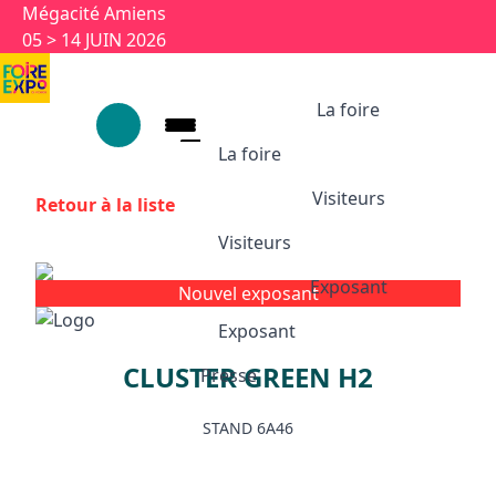
Aller au contenu principal
Panneau de gestion des cookies
Mégacité Amiens
05 > 14 JUIN 2026
La foire
La foire
Visiteurs
Retour à la liste
La foire
Visiteurs
1926-2026 : 100 ans
Ses univers
Exposant
Nouvel exposant
Visiteurs
Partenaires et labels
Exposant
Animations et temps forts
CLUSTER GREEN H2
Infos pratiques
Presse
Exposant
Appuyez sur Entrée pour ouvrir le l
Exposition 100 ans
STAND 6A46
Pourquoi exposer ?
Devenir exposant